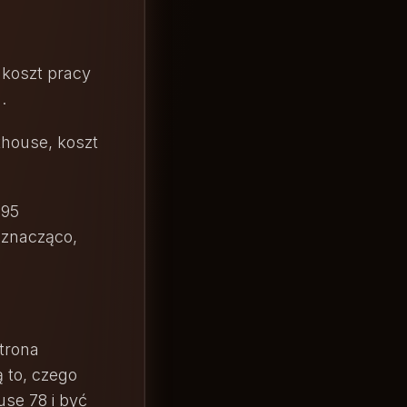
 koszt pracy
.
thouse, koszt
 95
 znacząco,
strona
 to, czego
use 78 i być