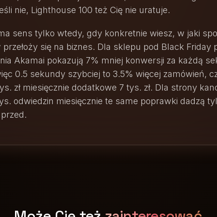
eśli nie, Lighthouse 100 też Cię nie uratuje.
ma sens tylko wtedy, gdy konkretnie wiesz, w jaki spo
przełoży się na biznes. Dla sklepu pod Black Friday 
nia Akamai pokazują 7% mniej konwersji za każdą s
ięc 0.5 sekundy szybciej to 3.5% więcej zamówień, cz
ys. zł miesięcznie dodatkowe 7 tys. zł. Dla strony kanc
tys. odwiedzin miesięcznie te same poprawki dadzą t
 przed.
Może Cię też
zainteresować