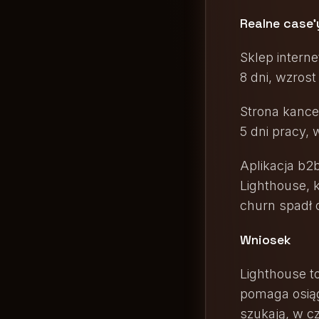
Realne case'
Sklep intern
8 dni, wzros
Strona kancel
5 dni pracy,
Aplikacja b2
Lighthouse, 
churn spadł 
Wniosek
Lighthouse to
pomaga osiąg
szukają, w cz