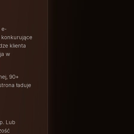
 e-
 konkurujące
ze klienta
ja w
nej, 90+
strona ładuje
ap. Lub
zość