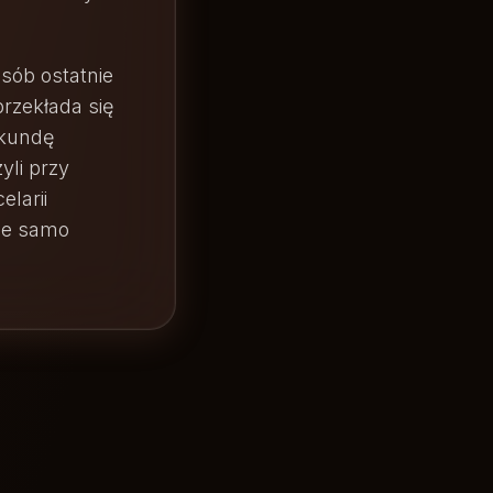
sób ostatnie
przekłada się
ekundę
yli przy
elarii
yle samo