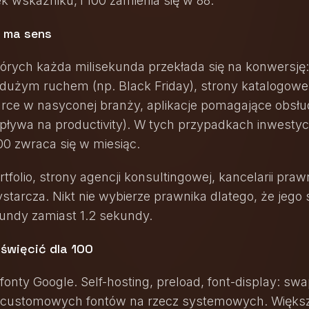
k wskaźniku, i 100 zamienia się w 88.
0 ma sens
których każda milisekunda przekłada się na konwersję:
użym ruchem (np. Black Friday), strony katalogowe
ce w nasyconej branży, aplikacje pomagające obsłud
wpływa na productivity). W tych przypadkach inwestyc
00 zwraca się w miesiąc.
rtfolio, strony agencji konsultingowej, kancelarii praw
starcza. Nikt nie wybierze prawnika dlatego, że jego 
kundy zamiast 1.2 sekundy.
święcić dla 100
fonty Google. Self-hosting, preload, font-display: sw
z customowych fontów na rzecz systemowych. Więks