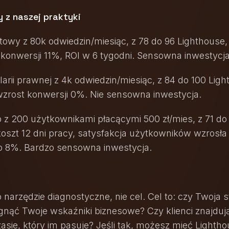
y z naszej praktyki
etowy z 80k odwiedzin/miesiąc, z 78 do 96 Lighthouse,
t konwersji 11%, ROI w 6 tygodni. Sensowna inwestycja
arii prawnej z 4k odwiedzin/miesiąc, z 84 do 100 Ligh
 wzrost konwersji 0%. Nie sensowna inwestycja.
b z 200 użytkownikami płacącymi 500 zł/mies, z 71 do
koszt 12 dni pracy, satysfakcja użytkowników wzrosła
o 8%. Bardzo sensowna inwestycja.
 narzędzie diagnostyczne, nie cel. Cel to: czy Twoja 
nąć Twoje wskaźniki biznesowe? Czy klienci znajdują
asie, który im pasuje? Jeśli tak, możesz mieć Lightho