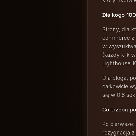
którymkolwie
Dla kogo 10
Strony, dla 
commerce z d
w wyszukiwar
(każdy klik 
Lighthouse 1
Dla bloga, po
całkowicie wy
się w 0.8 se
Co trzeba po
Po pierwsze: 
rezygnacja 