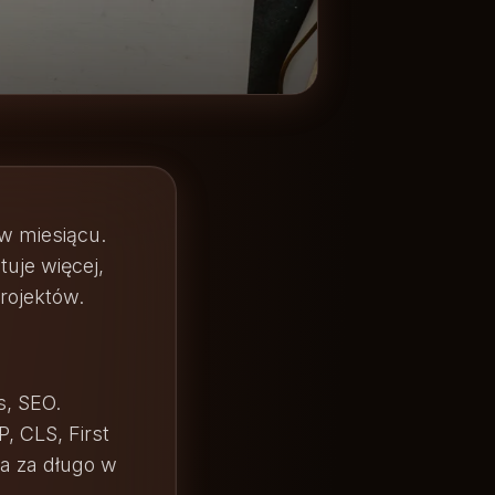
w miesiącu.
uje więcej,
rojektów.
s, SEO.
, CLS, First
da za długo w