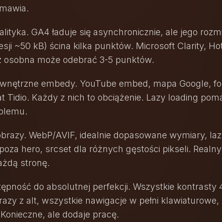
dmawia.
alityka. GA4 ładuje się asynchronicznie, ale jego rozm
ji ~50 kB) ścina kilka punktów. Microsoft Clarity, Ho
 z osobna może odebrać 3-5 punktów.
zewnętrzne embedy. YouTube embed, mapa Google, f
t Tidio. Każdy z nich to obciążenie. Lazy loading poma
oblemu.
obrazy. WebP/AVIF, idealnie dopasowane wymiary, laz
oza hero, srcset dla różnych gęstości pikseli. Realny
ażdą stronę.
tępność do absolutnej perfekcji. Wszystkie kontrasty 4
azy z alt, wszystkie nawigacje w pełni klawiaturowe,
 Konieczne, ale dodaje pracę.