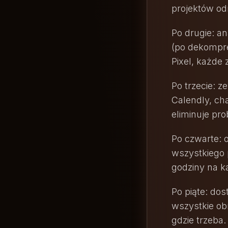
projektów o
Po drugie: an
(po dekompres
Pixel, każde
Po trzecie: 
Calendly, cha
eliminuje pr
Po czwarte: 
wszystkiego p
godziny na k
Po piąte: dos
wszystkie obr
gdzie trzeba.