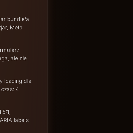
iar bundle'a
tjar, Meta
ormularz
ga, ale nie
y loading dla
 czas: 4
.5:1,
 ARIA labels