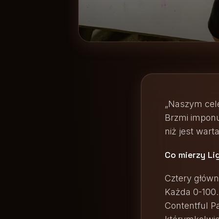
„Naszym cele
Brzmi imponu
niż jest war
Co mierzy Li
Cztery główne
Każda 0-100. 
Contentful P