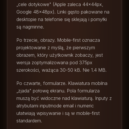
„cele dotykowe" (Apple zaleca 44×44px,
Google 48×48px). Linki gęsto pakowane na
desktopie na telefonie się sklejają i pomyłki
są nagminne.
Po trzecie, obrazy. Mobile-first oznacza
projektowanie z myślą, że pierwszym
obrazem, który użytkownik zobaczy, jest
wersja zoptymalizowana pod 375px
szerokości, ważąca 30-50 kB. Nie 1.4 MB.
Po czwarte, formularze. Klawiatura mobilna
„zjada" połowę ekranu. Pola formularza
muszą być widoczne nad klawiaturą. Inputy z
atrybutami inputmode email i numeric
ułatwiają wpisywanie i są w mobile-first
standardem.