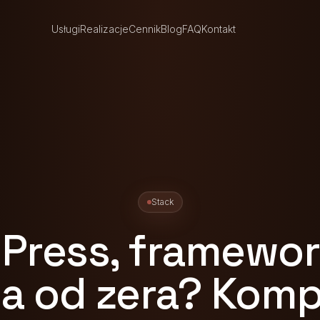
Usługi
Realizacje
Cennik
Blog
FAQ
Kontakt
Stack
Press, framewor
na od zera? Komp