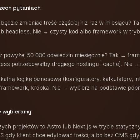
rzech pytaniach
 będzie zmieniać treść częściej niż raz w miesiącu? T
b headless. Nie → czysty kod albo framework w tryb
z powyżej 50 000 odwiedzin miesięcznie? Tak → fra
ss potrzebowałby drogiego hostingu i cache). Nie →
alną logikę biznesową (konfiguratory, kalkulatory, in
framework, kropka. Nie → wybierz na podstawie pop
e wybieramy
ych projektów to Astro lub Next.js w trybie statyczn
 gdy klient chce edytować treści, albo bez CMS gdy 