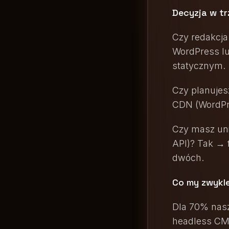
Decyzja w t
Czy redakcja
WordPress lu
statycznym.
Czy planujes
CDN (WordPre
Czy masz unik
API)? Tak → 
dwóch.
Co my zwykl
Dla 70% nasz
headless CMS