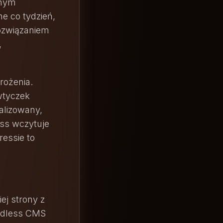
znym
ne co tydzień,
ozwiązaniem
,
rożenia.
wtyczek
alizowany,
ess wczytuje
ressie to
ej strony z
eadless CMS