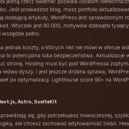
bi jedną rzecz świetnie: pozwala osobom nietechnic
ci. Jeśli prowadzisz blog, masz portfolio aktualizowa
ę dodającą artykuły, WordPress jest sprawdzonym r
ad. Wtyczek jest 60 000, motywów dziesiątki tysięcy
 wszędzie pełno.
 jednak koszty, o których nikt nie mówi w ofercie wd
a to potencjalna luka bezpieczeństwa. Aktualizacje 
suć stronę. Hosting musi być pod WordPressa zoptym
na ledwo dyszy. I jest jeszcze drobna sprawa, WordPr
awet po optymalizacji. Lighthouse score 90+ na WordP
ext.js, Astro, SvelteKit
prawdzają się, gdy potrzebujesz nowoczesnej, szybki
giką, ale chcesz zachować edytowalność treści. H