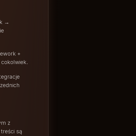
ak →
ie
mework +
 cokolwiek.
tegracje
rzednich
ym z
treści są