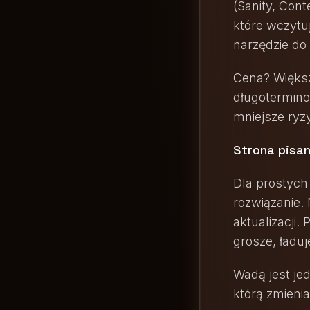
(Sanity, Cont
które wczytu
narzędzie do 
Cena? Większ
długotermino
mniejsze ryz
Strona pisa
Dla prostych
rozwiązanie.
aktualizacji.
grosze, ładuj
Wadą jest je
którą zmienia