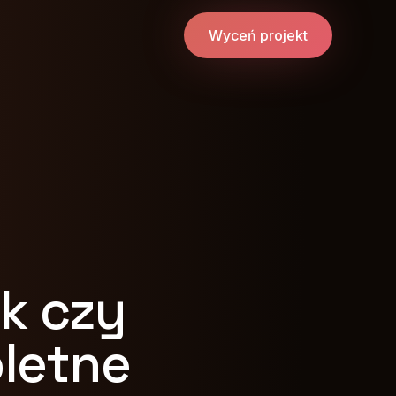
Wyceń projekt
k czy
letne