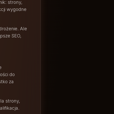
ik: strony,
akcji wygodne
rożenie. Ale
epsze SEO,
e
ości do
stko za
la strony,
lifikacja.