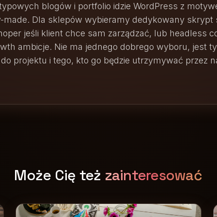
a typowych blogów i portfolio idzie WordPress z mot
dy-made. Dla sklepów wybieramy dedykowany skrypt 
hoper jeśli klient chce sam zarządzać, lub headless 
wth ambicje. Nie ma jednego dobrego wyboru, jest t
o projektu i tego, kto go będzie utrzymywać przez n
Może Cię też
zainteresować