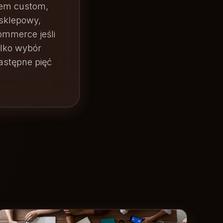
ywem custom,
sklepowy,
commerce jeśli
ylko wybór
astępne pięć