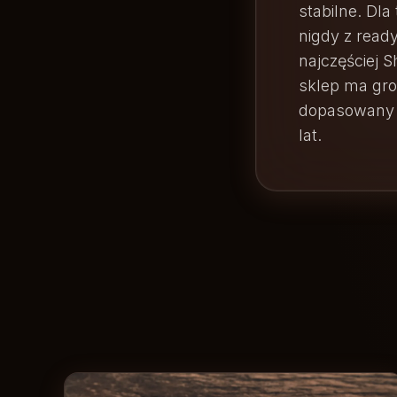
stabilne. Dl
nigdy z rea
najczęściej S
sklep ma gro
dopasowany d
lat.