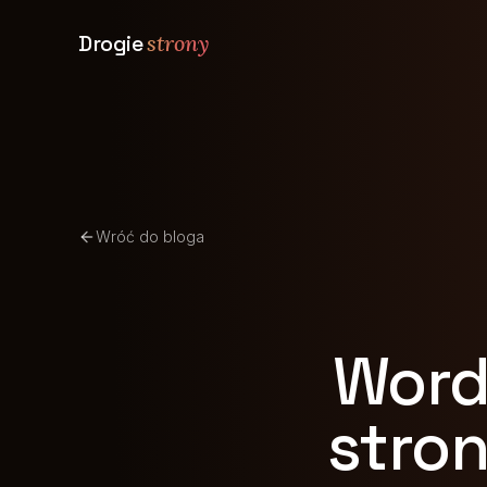
Drogie
strony
Wróć do bloga
Word
stro