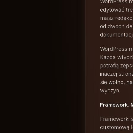
WordPress ro
edytować treś
masz redakcj
od dwóch dek
dokumentacji
WordPress ma
Każda wtyczk
potrafią zep
inaczej stro
się wolno, n
wyczyn.
Framework, N
Frameworki s
customową lo