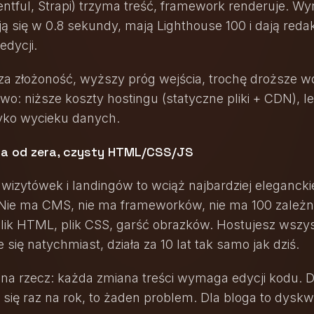
entful, Strapi) trzyma treść, framework renderuje. Wyn
ją się w 0.8 sekundy, mają Lighthouse 100 i dają red
edycji.
a złożoność, wyższy próg wejścia, trochę droższe wd
wo: niższe koszty hostingu (statyczne pliki + CDN), l
yko wycieku danych.
na od zera, czysty HTML/CSS/JS
 wizytówek i landingów to wciąż najbardziej elegancki
 Nie ma CMS, nie ma frameworków, nie ma 100 zależn
 Plik HTML, plik CSS, garść obrazków. Hostujesz wszy
e się natychmiast, działa za 10 lat tak samo jak dziś.
dna rzecz: każda zmiana treści wymaga edycji kodu. D
 się raz na rok, to żaden problem. Dla bloga to dyskwa